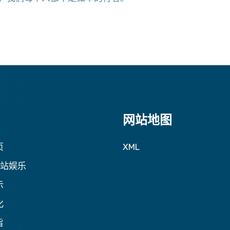
网站地图
页
XML
号站娱乐
示
化
旨