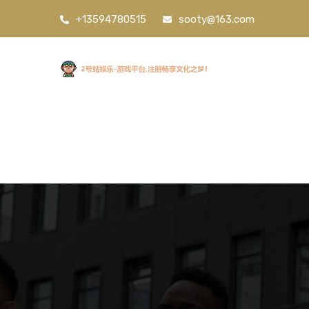
+13594780515
sooty@163.com