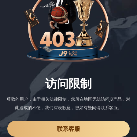
访问限制
尊敬的用户，由于相关法律限制，您所在地区无法访问J9产品，对
此造成的不便，我们深表歉意，您如有疑问请联系客服。
联系客服